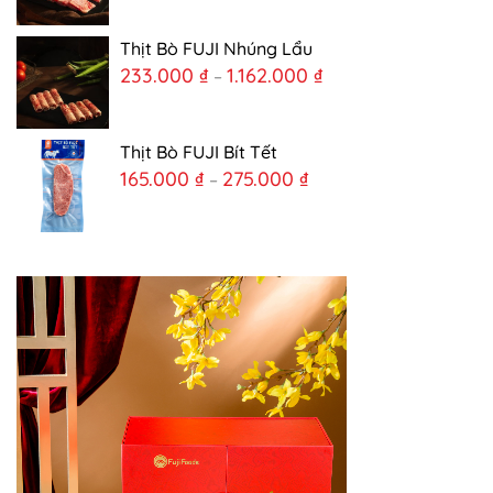
Thịt Bò FUJI Nhúng Lẩu
233.000
₫
1.162.000
₫
–
Thịt Bò FUJI Bít Tết
165.000
₫
275.000
₫
–