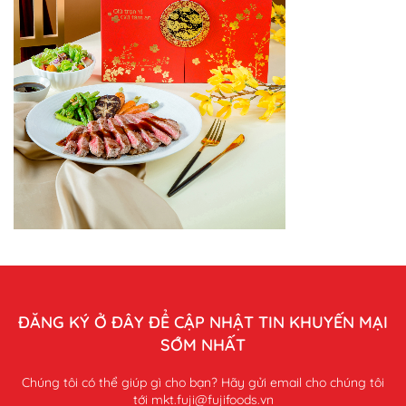
ĐĂNG KÝ Ở ĐÂY ĐỂ CẬP NHẬT TIN KHUYẾN MẠI
SỚM NHẤT
Chúng tôi có thể giúp gì cho bạn? Hãy gửi email cho chúng tôi
tới mkt.fuji@fujifoods.vn