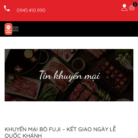
0
0945.410.990
Skip to main content
Tin khuyến mại
KHUYẾN MẠI BÒ FUJI – KẾT GIAO NGÀY LỄ
QUỐC KHÁNH