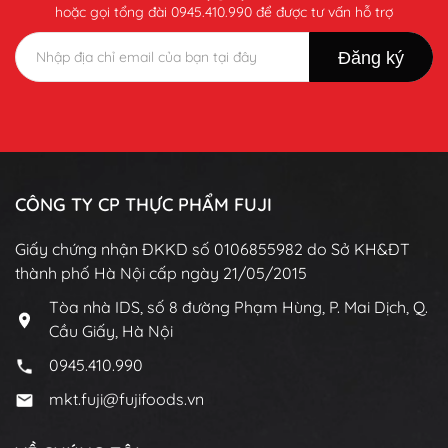
hoặc gọi tổng đài 0945.410.990 để được tư vấn hỗ trợ
CÔNG TY CP THỰC PHẨM FUJI
Giấy chứng nhận ĐKKD số 0106855982 do Sở KH&ĐT
thành phố Hà Nội cấp ngày 21/05/2015
Tòa nhà IDS, số 8 đường Phạm Hùng, P. Mai Dịch, Q.
Cầu Giấy, Hà Nội
0945.410.990
mkt.fuji@fujifoods.vn