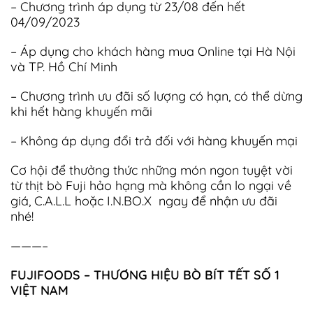
– Chương trình áp dụng từ 23/08 đến hết
04/09/2023
– Áp dụng cho khách hàng mua Online tại Hà Nội
và TP. Hồ Chí Minh
– Chương trình ưu đãi số lượng có hạn, có thể dừng
khi hết hàng khuyến mãi
– Không áp dụng đổi trả đối với hàng khuyến mại
Cơ hội để thưởng thức những món ngon tuyệt vời
từ thịt bò Fuji hảo hạng mà không cần lo ngại về
giá, C.A.L.L hoặc I.N.BO.X ngay để nhận ưu đãi
nhé!
———–
FUJIFOODS – THƯƠNG HIỆU BÒ BÍT TẾT SỐ 1
VIỆT NAM