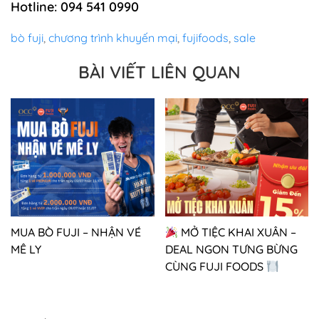
Hotline: 094 541 0990
bò fuji
,
chương trình khuyến mại
,
fujifoods
,
sale
BÀI VIẾT LIÊN QUAN
MUA BÒ FUJI – NHẬN VÉ
MỞ TIỆC KHAI XUÂN –
MÊ LY
DEAL NGON TƯNG BỪNG
CÙNG FUJI FOODS