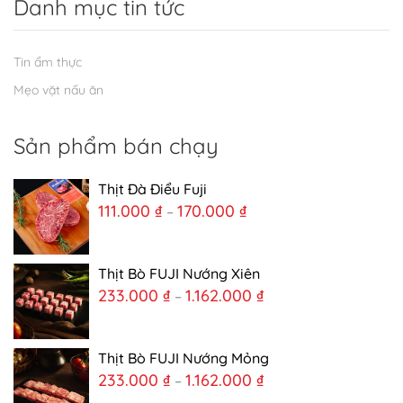
Danh mục tin tức
Tin ẩm thực
Mẹo vặt nấu ăn
Sản phẩm bán chạy
Thịt Đà Điểu Fuji
111.000
₫
170.000
₫
–
Thịt Bò FUJI Nướng Xiên
233.000
₫
1.162.000
₫
–
Thịt Bò FUJI Nướng Mỏng
233.000
₫
1.162.000
₫
–