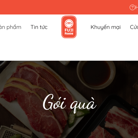
ản phẩm
Tin tức
Khuyến mại
Cử
Gói quà