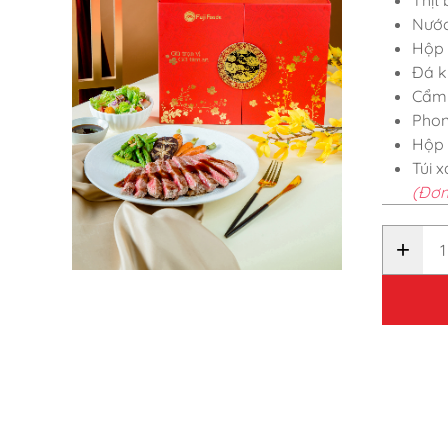
Nước 
Hộp 
Đá k
Cẩm
Phon
Hộp 
Túi 
(Đơn
+