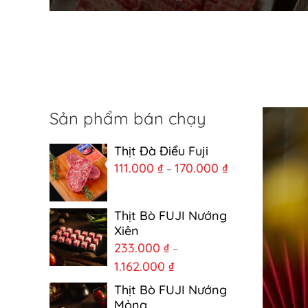
Sản phẩm bán chạy
Thịt Đà Điểu Fuji
111.000
₫
170.000
₫
–
Thịt Bò FUJI Nướng
Xiên
233.000
₫
–
1.162.000
₫
Thịt Bò FUJI Nướng
Mỏng