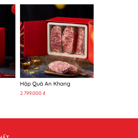
Hộp Quà An Khang
2.799.000
₫
HẤT