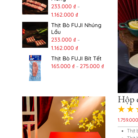
233.000
₫
–
1.162.000
₫
Thịt Bò FUJI Nhúng
Lẩu
233.000
₫
–
1.162.000
₫
Thịt Bò FUJI Bít Tết
165.000
₫
275.000
₫
–
Hộp 
1.759.00
Thịt 
Thịt