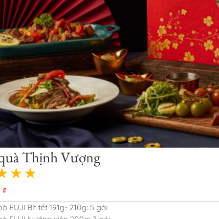
quà Thịnh Vượng
0
₫
bò FUJI Bít tết 191g- 210g: 5 gói
 bò FUJI Nướng xiên 200g: 2 gói