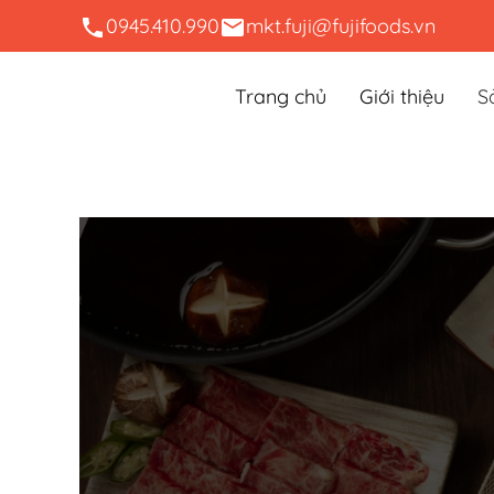
0945.410.990
mkt.fuji@fujifoods.vn
Skip to main content
Trang chủ
Giới thiệu
S