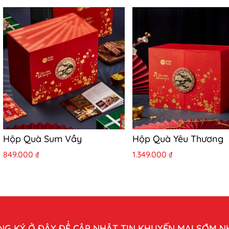
Hộp Quà Sum Vầy
Hộp Quà Yêu Thương
849.000
₫
1.349.000
₫
NG KÝ Ở ĐÂY ĐỂ CẬP NHẬT TIN KHUYẾN MẠI SỚM N