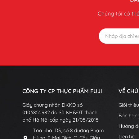
Chúng tôi có thể
CÔNG TY CP THỰC PHẨM FUJI
VỀ CHÚ
Giấy chứng nhận ĐKKD số
Giới thiệ
0106855982 do Sở KH&ĐT thành
Bán hàng
phố Hà Nội cấp ngày 21/05/2015
Hướng d
Tòa nhà IDS, số 8 đường Phạm
Liên hệ
Hùng, P. Mai Dịch, Q. Cầu Giấy,