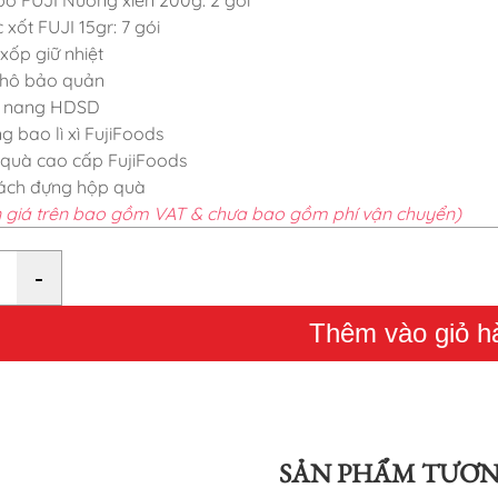
xốt FUJI 15gr: 7 gói
xốp giữ nhiệt
hô bảo quản
 nang HDSD
g bao lì xì FujiFoods
quà cao cấp FujiFoods
xách đựng hộp quà
 giá trên bao gồm VAT & chưa bao gồm phí vận chuyển)
-
Thêm vào giỏ h
SẢN PHẨM TƯƠN