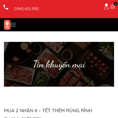
0
0945.410.990
Skip to main content
Tin khuyến mại
MUA 2 NHẬN 4 – TẾT THÊM RỦNG RỈNH