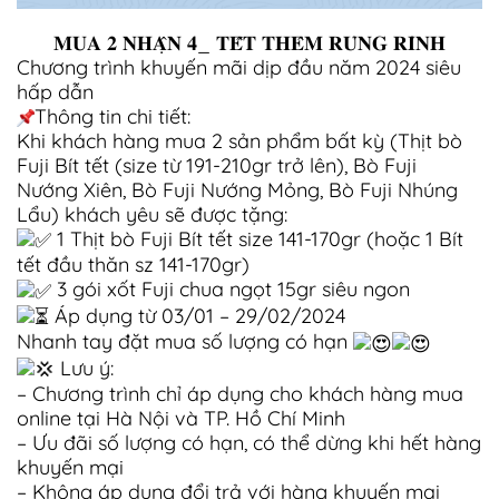
𝐌𝐔𝐀 𝟐 𝐍𝐇𝐀̣̂𝐍 𝟒_ 𝐓𝐄̂́𝐓 𝐓𝐇𝐄̂𝐌 𝐑𝐔̉𝐍𝐆 𝐑𝐈̉𝐍𝐇
Chương trình khuyến mãi dịp đầu năm 2024 siêu
hấp dẫn
Thông tin chi tiết:
Khi khách hàng mua 2 sản phẩm bất kỳ (Thịt bò
Fuji Bít tết (size từ 191-210gr trở lên), Bò Fuji
Nướng Xiên, Bò Fuji Nướng Mỏng, Bò Fuji Nhúng
Lẩu) khách yêu sẽ được tặng:
1 Thịt bò Fuji Bít tết size 141-170gr (hoặc 1 Bít
tết đầu thăn sz 141-170gr)
3 gói xốt Fuji chua ngọt 15gr siêu ngon
Áp dụng từ 03/01 – 29/02/2024
Nhanh tay đặt mua số lượng có hạn
Lưu ý:
– Chương trình chỉ áp dụng cho khách hàng mua
online tại Hà Nội và TP. Hồ Chí Minh
– Ưu đãi số lượng có hạn, có thể dừng khi hết hàng
khuyến mại
– Không áp dụng đổi trả với hàng khuyến mại