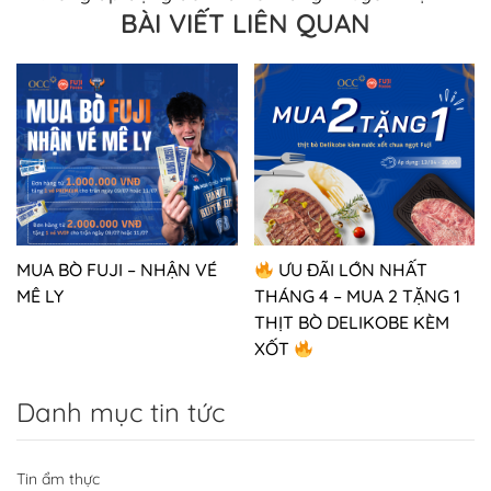
BÀI VIẾT LIÊN QUAN
MUA BÒ FUJI – NHẬN VÉ
ƯU ĐÃI LỚN NHẤT
MÊ LY
THÁNG 4 – MUA 2 TẶNG 1
THỊT BÒ DELIKOBE KÈM
XỐT
Danh mục tin tức
Tin ẩm thực