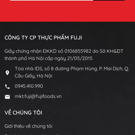
CÔNG TY CP THỰC PHẨM FUJI
Giấy chứng nhận ĐKKD số 0106855982 do Sở KH&ĐT
thành phố Hà Nội cấp ngày 21/05/2015
Tòa nhà IDS, số 8 đường Phạm Hùng, P. Mai Dịch, Q.
Cầu Giấy, Hà Nội
0945.410.990
mkt.fuji@fujifoods.vn
VỀ CHÚNG TÔI
Giới thiệu về chúng tôi