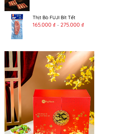
Thịt Bò FUJI Bít Tết
165.000
₫
275.000
₫
–