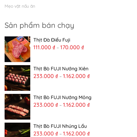
Mẹo vặt nấu ăn
Sản phẩm bán chạy
Thịt Đà Điểu Fuji
111.000
₫
170.000
₫
–
Thịt Bò FUJI Nướng Xiên
233.000
₫
1.162.000
₫
–
Thịt Bò FUJI Nướng Mỏng
233.000
₫
1.162.000
₫
–
Thịt Bò FUJI Nhúng Lẩu
233.000
₫
1.162.000
₫
–