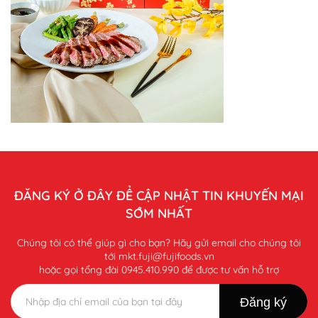
ĐĂNG KÝ Ở ĐÂY ĐỂ CẬP NHẬT TIN KHUYẾN MẠI
SỚM NHẤT
Chúng tôi có thể giúp gì cho bạn? Hãy gửi email cho chúng tôi
tới mkt.fuji@fujifoods.vn
hoặc gọi tổng đài 0945.410.990 để được tư vấn hỗ trợ